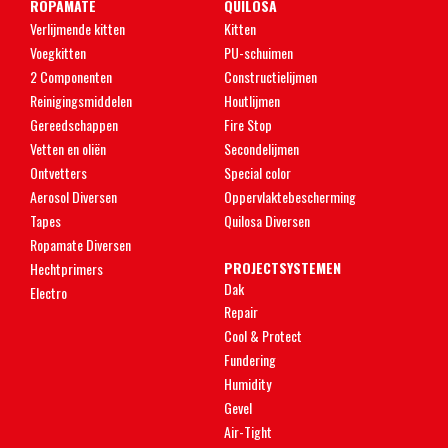
ROPAMATE
QUILOSA
Verlijmende kitten
Kitten
Voegkitten
PU-schuimen
2 Componenten
Constructielijmen
Reinigingsmiddelen
Houtlijmen
Gereedschappen
Fire Stop
Vetten en oliën
Secondelijmen
Ontvetters
Special color
Aerosol Diversen
Oppervlaktebescherming
Tapes
Quilosa Diversen
Ropamate Diversen
PROJECTSYSTEMEN
Hechtprimers
Dak
Electro
Repair
Cool & Protect
Fundering
Humidity
Gevel
Air-Tight