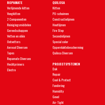
ROPAMATE
QUILOSA
Verlijmende kitten
Kitten
Voegkitten
PU-schuimen
2 Componenten
Constructielijmen
Reinigingsmiddelen
Houtlijmen
Gereedschappen
Fire Stop
Vetten en oliën
Secondelijmen
Ontvetters
Special color
Aerosol Diversen
Oppervlaktebescherming
Tapes
Quilosa Diversen
Ropamate Diversen
PROJECTSYSTEMEN
Hechtprimers
Dak
Electro
Repair
Cool & Protect
Fundering
Humidity
Gevel
Air-Tight