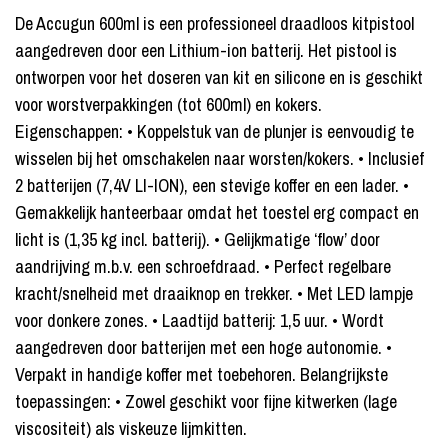
De Accugun 600ml is een professioneel draadloos kitpistool
aangedreven door een Lithium-ion batterij. Het pistool is
ontworpen voor het doseren van kit en silicone en is geschikt
voor worstverpakkingen (tot 600ml) en kokers.
Eigenschappen: • Koppelstuk van de plunjer is eenvoudig te
wisselen bij het omschakelen naar worsten/kokers. • Inclusief
2 batterijen (7,4V LI-ION), een stevige koffer en een lader. •
Gemakkelijk hanteerbaar omdat het toestel erg compact en
licht is (1,35 kg incl. batterij). • Gelijkmatige ‘flow’ door
aandrijving m.b.v. een schroefdraad. • Perfect regelbare
kracht/snelheid met draaiknop en trekker. • Met LED lampje
voor donkere zones. • Laadtijd batterij: 1,5 uur. • Wordt
aangedreven door batterijen met een hoge autonomie. •
Verpakt in handige koffer met toebehoren. Belangrijkste
toepassingen: • Zowel geschikt voor fijne kitwerken (lage
viscositeit) als viskeuze lijmkitten.