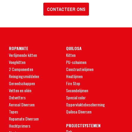
CONTACTEER ONS
ROPAMATE
QUILOSA
Verlijmende kitten
Kitten
Voegkitten
PU-schuimen
2 Componenten
Constructielijmen
Reinigingsmiddelen
Houtlijmen
Gereedschappen
Fire Stop
Vetten en oliën
Secondelijmen
Ontvetters
Special color
Aerosol Diversen
Oppervlaktebescherming
Tapes
Quilosa Diversen
Ropamate Diversen
PROJECTSYSTEMEN
Hechtprimers
Dak