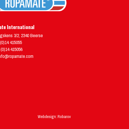
te International
gskens 3/2
,
2340
Beerse
(0)14 415055
 (0)14 415056
nfo@ropamate.com
Webdesign: Robarov