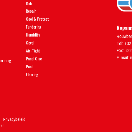
Dak
Repair
Cool & Protect
Fundering
Ropama
Humidity
Rouwber
Gevel
Tel:
+32 
Fax: +32
Air-Tight
E-mail:
i
Panel Glue
herming
Pool
Flooring
Privacybeleid
mer