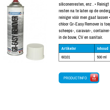
siliconenresten, enz . • Reinig
resten na te laten op de onderg
reiniger vóór men gaat lassen
chloor Gr-Easy Remover is toep
scheeps-, caravan-, container-
in de bouw, CV en sanitair.
Artikelnr
Inhoud
60101
500 ml
PRODUCTINFO