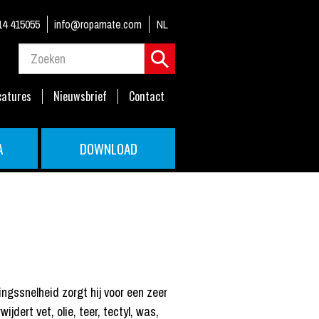
14 415055
info@ropamate.com
NL
catures
Nieuwsbrief
Contact
A
DOWNLOAD
gssnelheid zorgt hij voor een zeer
dert vet, olie, teer, tectyl, was,