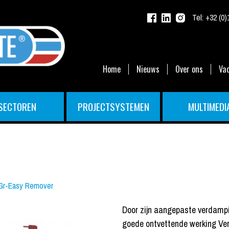
Tel:
+32 (0)
Home
Nieuws
Over ons
Va
SECTOREN
PROJECTSYSTEMEN
MULTIMEDI
Gr-Easy Remover
Door zijn aangepaste verdampin
goede ontvettende werking Verwij