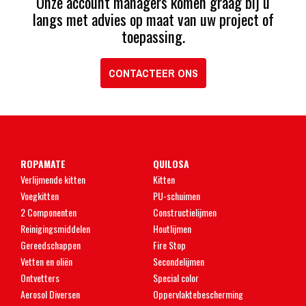
Onze account managers komen graag bij u
langs met advies op maat van uw project of
toepassing.
CONTACTEER ONS
ROPAMATE
QUILOSA
Verlijmende kitten
Kitten
Voegkitten
PU-schuimen
2 Componenten
Constructielijmen
Reinigingsmiddelen
Houtlijmen
Gereedschappen
Fire Stop
Vetten en oliën
Secondelijmen
Ontvetters
Special color
Aerosol Diversen
Oppervlaktebescherming