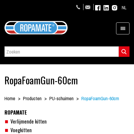
NL
RopaFoamGun-60cm
Home
Producten
PU-schuimen
RopaFoamGun-60cm
ROPAMATE
Verlijmende kitten
Voegkitten