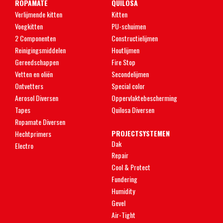
ROPAMATE
QUILOSA
Verlijmende kitten
Kitten
Voegkitten
PU-schuimen
2 Componenten
Constructielijmen
Reinigingsmiddelen
Houtlijmen
Gereedschappen
Fire Stop
Vetten en oliën
Secondelijmen
Ontvetters
Special color
Aerosol Diversen
Oppervlaktebescherming
Tapes
Quilosa Diversen
Ropamate Diversen
PROJECTSYSTEMEN
Hechtprimers
Dak
Electro
Repair
Cool & Protect
Fundering
Humidity
Gevel
Air-Tight