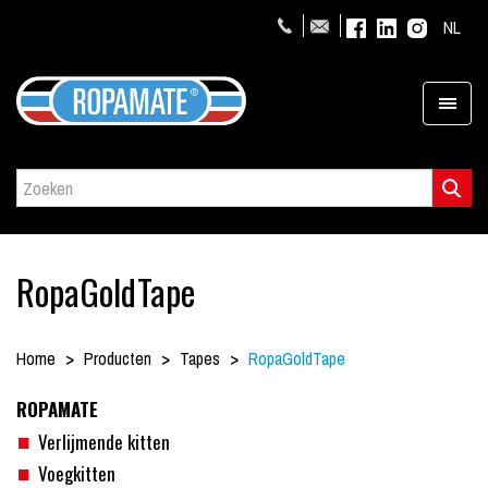
NL
RopaGoldTape
Home
Producten
Tapes
RopaGoldTape
ROPAMATE
Verlijmende kitten
Voegkitten