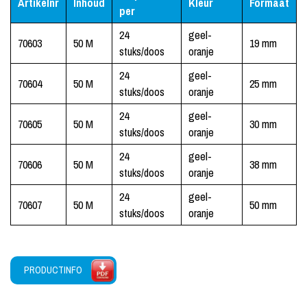
Artikelnr
Inhoud
Kleur
Formaat
per
24
geel-
70603
50 M
19 mm
stuks/doos
oranje
24
geel-
70604
50 M
25 mm
stuks/doos
oranje
24
geel-
70605
50 M
30 mm
stuks/doos
oranje
24
geel-
70606
50 M
38 mm
stuks/doos
oranje
24
geel-
70607
50 M
50 mm
stuks/doos
oranje
PRODUCTINFO