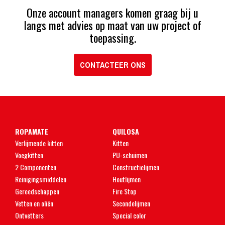
Onze account managers komen graag bij u
langs met advies op maat van uw project of
toepassing.
CONTACTEER ONS
ROPAMATE
QUILOSA
Verlijmende kitten
Kitten
Voegkitten
PU-schuimen
2 Componenten
Constructielijmen
Reinigingsmiddelen
Houtlijmen
Gereedschappen
Fire Stop
Vetten en oliën
Secondelijmen
Ontvetters
Special color